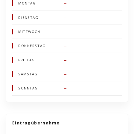
–
MONTAG
–
DIENSTAG
–
MITTWOCH
–
DONNERSTAG
–
FREITAG
–
SAMSTAG
–
SONNTAG
Eintragübernahme