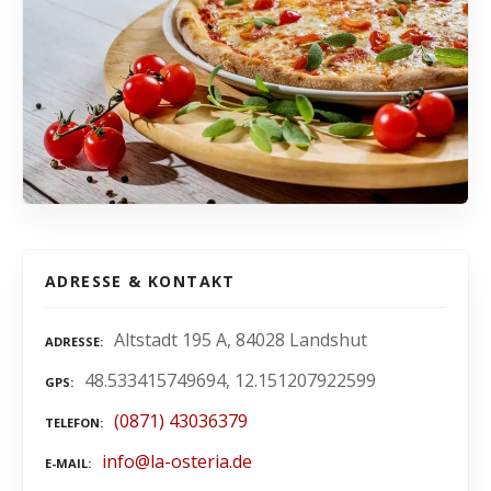
ADRESSE & KONTAKT
Altstadt 195 A, 84028 Landshut
ADRESSE
48.533415749694, 12.151207922599
GPS
(0871) 43036379
TELEFON
info@la-osteria.de
E-MAIL