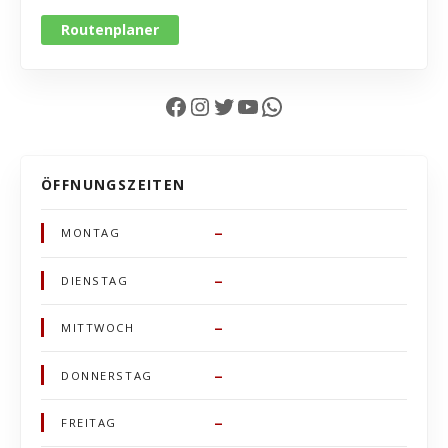
Routenplaner
Facebook
Instagram
Twitter
YouTube
WhatsApp
ÖFFNUNGSZEITEN
–
MONTAG
–
DIENSTAG
–
MITTWOCH
–
DONNERSTAG
–
FREITAG