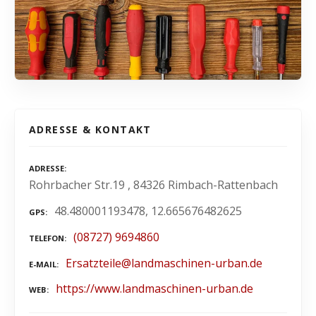
ADRESSE & KONTAKT
ADRESSE
Rohrbacher Str.19 , 84326 Rimbach-Rattenbach
48.480001193478, 12.665676482625
GPS
(08727) 9694860
TELEFON
Ersatzteile@landmaschinen-urban.de
E-MAIL
https://www.landmaschinen-urban.de
WEB