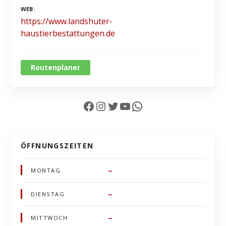
WEB
https://www.landshuter-
haustierbestattungen.de
Routenplaner
Facebook
Instagram
Twitter
YouTube
WhatsApp
ÖFFNUNGSZEITEN
–
MONTAG
–
DIENSTAG
–
MITTWOCH