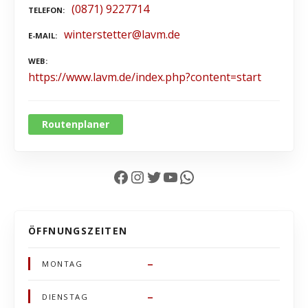
(0871) 9227714
TELEFON
winterstetter@lavm.de
E-MAIL
WEB
https://www.lavm.de/index.php?content=start
Routenplaner
Facebook
Instagram
Twitter
YouTube
WhatsApp
ÖFFNUNGSZEITEN
–
MONTAG
–
DIENSTAG