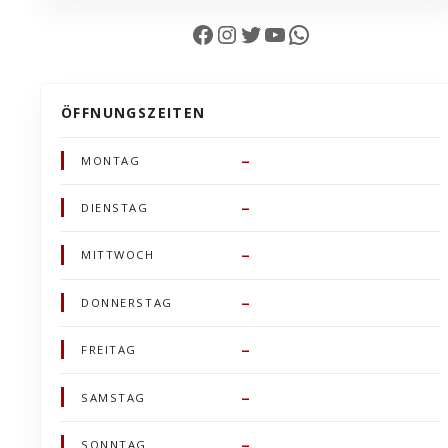
Facebook
Instagram
Twitter
YouTube
WhatsApp
ÖFFNUNGSZEITEN
–
MONTAG
–
DIENSTAG
–
MITTWOCH
–
DONNERSTAG
–
FREITAG
–
SAMSTAG
–
SONNTAG