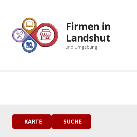
Z
u
m
Firmen in
I
n
Landshut
h
und Umgebung
a
l
t
s
p
r
i
n
g
e
n
KARTE
SUCHE