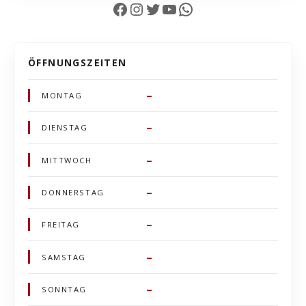
Facebook
Instagram
Twitter
YouTube
WhatsApp
ÖFFNUNGSZEITEN
–
MONTAG
–
DIENSTAG
–
MITTWOCH
–
DONNERSTAG
–
FREITAG
–
SAMSTAG
–
SONNTAG