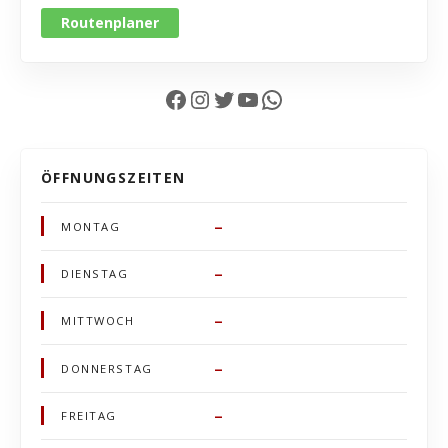
Routenplaner
Facebook
Instagram
Twitter
YouTube
WhatsApp
ÖFFNUNGSZEITEN
–
MONTAG
–
DIENSTAG
–
MITTWOCH
–
DONNERSTAG
–
FREITAG