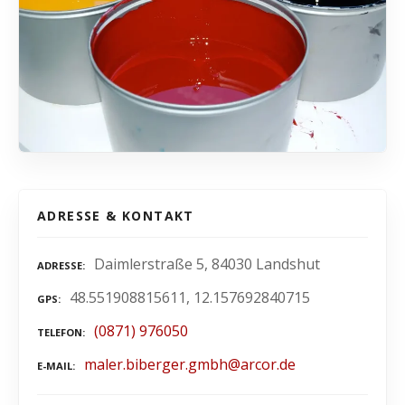
ADRESSE & KONTAKT
Daimlerstraße 5, 84030 Landshut
ADRESSE
48.551908815611, 12.157692840715
GPS
(0871) 976050
TELEFON
maler.biberger.gmbh@arcor.de
E-MAIL