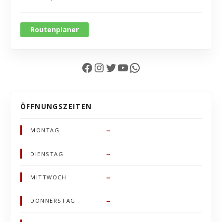
Routenplaner
Facebook
Instagram
Twitter
YouTube
WhatsApp
ÖFFNUNGSZEITEN
–
MONTAG
–
DIENSTAG
–
MITTWOCH
–
DONNERSTAG