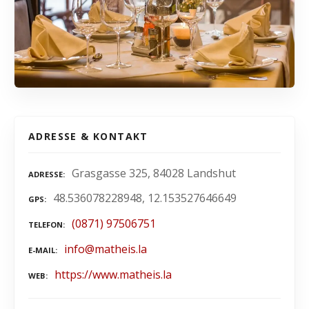
ADRESSE & KONTAKT
Grasgasse 325, 84028 Landshut
ADRESSE
48.536078228948, 12.153527646649
GPS
(0871) 97506751
TELEFON
info@matheis.la
E-MAIL
https://www.matheis.la
WEB