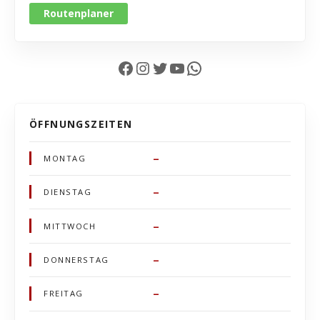
Routenplaner
Facebook
Instagram
Twitter
YouTube
WhatsApp
ÖFFNUNGSZEITEN
–
MONTAG
–
DIENSTAG
–
MITTWOCH
–
DONNERSTAG
–
FREITAG