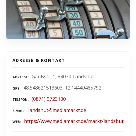
ADRESSE & KONTAKT
Gaußstr. 1, 84030 Landshut
ADRESSE
48.548621513603, 12.14449485792
GPS
(0871) 9723100
TELEFON
landshut@mediamarkt.de
E-MAIL
https://www.mediamarkt.de/markt/landshut
WEB