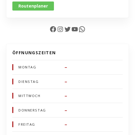
Routenplaner
Facebook
Instagram
Twitter
YouTube
WhatsApp
ÖFFNUNGSZEITEN
–
MONTAG
–
DIENSTAG
–
MITTWOCH
–
DONNERSTAG
–
FREITAG