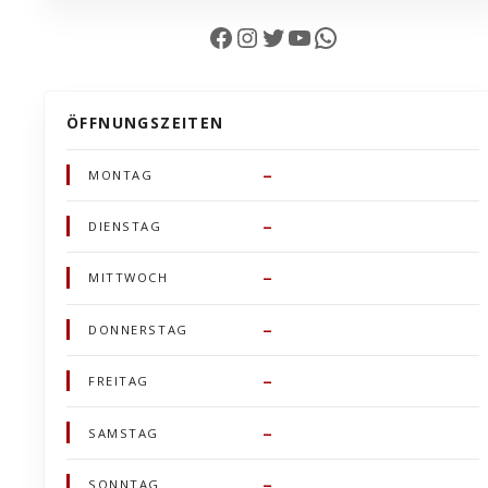
Facebook
Instagram
Twitter
YouTube
WhatsApp
ÖFFNUNGSZEITEN
–
MONTAG
–
DIENSTAG
–
MITTWOCH
–
DONNERSTAG
–
FREITAG
–
SAMSTAG
–
SONNTAG