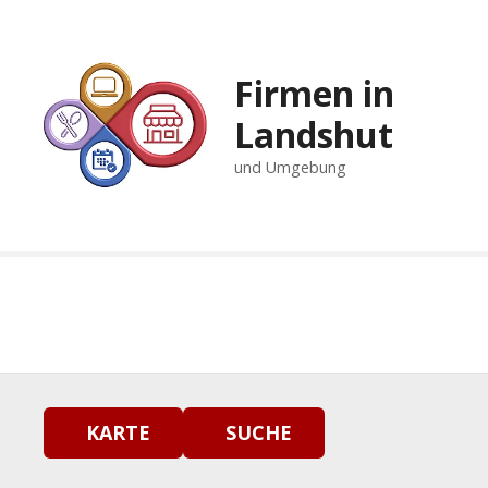
Z
u
m
Firmen in
I
n
Landshut
h
und Umgebung
a
l
t
s
p
r
i
n
g
e
n
KARTE
SUCHE