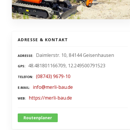
ADRESSE & KONTAKT
Daimlerstr. 10, 84144 Geisenhausen
ADRESSE
48.481801166709, 12.249500791523
GPS
(08743) 9679-10
TELEFON
info@merli-bau.de
E-MAIL
https://merli-bau.de
WEB
Routenplaner