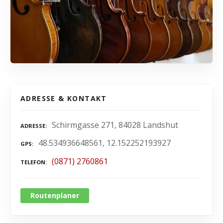
ADRESSE & KONTAKT
Schirmgasse 271, 84028 Landshut
ADRESSE
48.534936648561, 12.152252193927
GPS
(0871) 2760861
TELEFON
Routenplaner