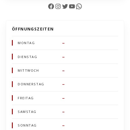
Facebook
Instagram
Twitter
YouTube
WhatsApp
ÖFFNUNGSZEITEN
–
MONTAG
–
DIENSTAG
–
MITTWOCH
–
DONNERSTAG
–
FREITAG
–
SAMSTAG
–
SONNTAG