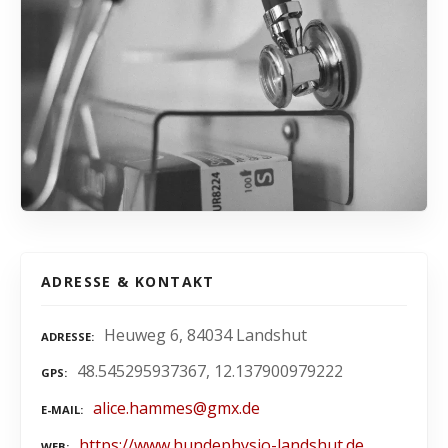
ADRESSE & KONTAKT
Heuweg 6, 84034 Landshut
ADRESSE
48.545295937367, 12.137900979222
GPS
alice.hammes@gmx.de
E-MAIL
https://www.hundephysio-landshut.de
WEB