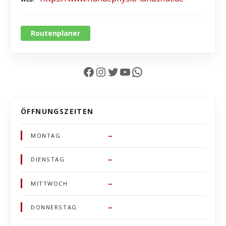
Routenplaner
Facebook
Instagram
Twitter
YouTube
WhatsApp
ÖFFNUNGSZEITEN
–
MONTAG
–
DIENSTAG
–
MITTWOCH
–
DONNERSTAG