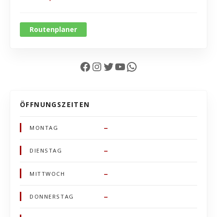
Routenplaner
Facebook
Instagram
Twitter
YouTube
WhatsApp
ÖFFNUNGSZEITEN
–
MONTAG
–
DIENSTAG
–
MITTWOCH
–
DONNERSTAG