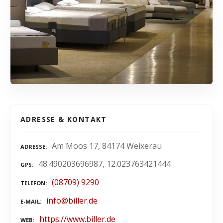
ADRESSE & KONTAKT
Am Moos 17, 84174 Weixerau
ADRESSE
48.490203696987, 12.023763421444
GPS
(08709) 9290
TELEFON
info@biller.de
E-MAIL
https://www.biller.de
WEB