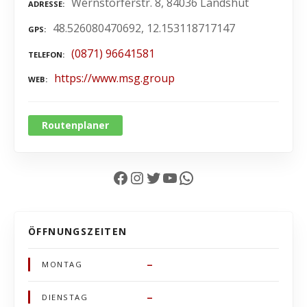
Wernstorferstr. 8, 84036 Landshut
ADRESSE
48.526080470692, 12.153118717147
GPS
(0871) 96641581
TELEFON
https://www.msg.group
WEB
Routenplaner
Facebook
Instagram
Twitter
YouTube
WhatsApp
ÖFFNUNGSZEITEN
–
MONTAG
–
DIENSTAG