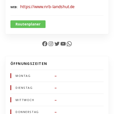
https://www.nrb-landshut.de
WEB
Routenplaner
Facebook
Instagram
Twitter
YouTube
WhatsApp
ÖFFNUNGSZEITEN
–
MONTAG
–
DIENSTAG
–
MITTWOCH
–
DONNERSTAG