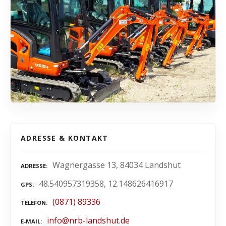
ADRESSE & KONTAKT
Wagnergasse 13, 84034 Landshut
ADRESSE
48.540957319358, 12.148626416917
GPS
(0871) 89336
TELEFON
info@nrb-landshut.de
E-MAIL