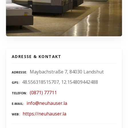
ADRESSE & KONTAKT
Maybachstraße 7, 84030 Landshut
ADRESSE
48.556318515707, 12.154809442488
GPS
(0871) 77711
TELEFON
info@neuhauser.la
E-MAIL
https://neuhauser.la
WEB