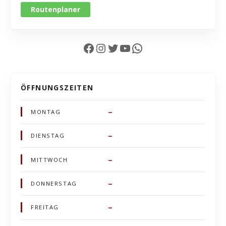
Routenplaner
Facebook
Instagram
Twitter
YouTube
WhatsApp
ÖFFNUNGSZEITEN
–
MONTAG
–
DIENSTAG
–
MITTWOCH
–
DONNERSTAG
–
FREITAG