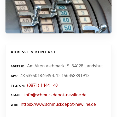
ADRESSE & KONTAKT
Am Alten Viehmarkt 5, 84028 Landshut
ADRESSE
48.539501846494, 12.156458891913
GPS
(0871) 14441 40
TELEFON
info@schmuckdepot-newline.de
E-MAIL
https://www.schmuckdepot-newline.de
WEB