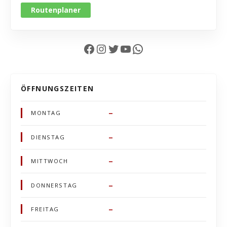
Routenplaner
Facebook
Instagram
Twitter
YouTube
WhatsApp
ÖFFNUNGSZEITEN
–
MONTAG
–
DIENSTAG
–
MITTWOCH
–
DONNERSTAG
–
FREITAG