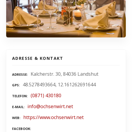
ADRESSE & KONTAKT
Kalcherstr. 30, 84036 Landshut
ADRESSE
48.5278493664, 12.161262691644
GPS
(0871) 430180
TELEFON
info@ochsenwirt.net
E-MAIL
https://www.ochsenwirt.net
WEB
FACEBOOK