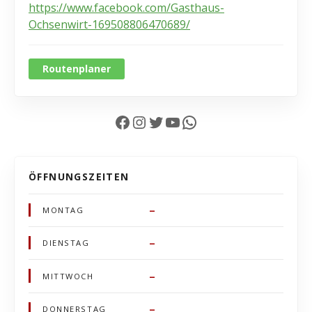
https://www.facebook.com/Gasthaus-
Ochsenwirt-169508806470689/
Routenplaner
Facebook
Instagram
Twitter
YouTube
WhatsApp
ÖFFNUNGSZEITEN
–
MONTAG
–
DIENSTAG
–
MITTWOCH
–
DONNERSTAG