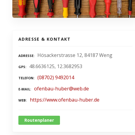
ADRESSE & KONTAKT
Hösackerstrasse 12, 84187 Weng
ADRESSE
48.6636125, 12.3682953
GPS
(08702) 9492014
TELEFON
ofenbau-huber@web.de
E-MAIL
https://www.ofenbau-huber.de
WEB
Routenplaner