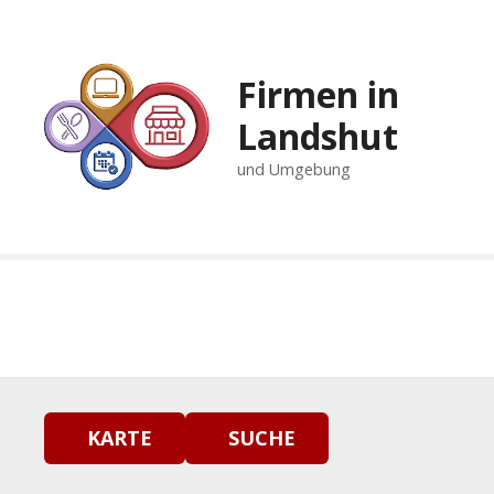
Z
u
m
Firmen in
I
n
Landshut
h
und Umgebung
a
l
t
s
p
r
i
n
g
e
n
KARTE
SUCHE