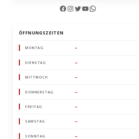
Facebook
Instagram
Twitter
YouTube
WhatsApp
ÖFFNUNGSZEITEN
–
MONTAG
–
DIENSTAG
–
MITTWOCH
–
DONNERSTAG
–
FREITAG
–
SAMSTAG
–
SONNTAG