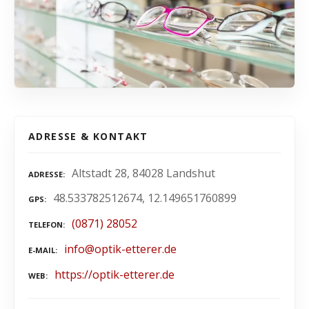
ADRESSE & KONTAKT
Altstadt 28, 84028 Landshut
ADRESSE
48.533782512674, 12.149651760899
GPS
(0871) 28052
TELEFON
info@optik-etterer.de
E-MAIL
https://optik-etterer.de
WEB