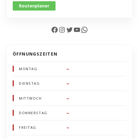
Routenplaner
Facebook
Instagram
Twitter
YouTube
WhatsApp
ÖFFNUNGSZEITEN
–
MONTAG
–
DIENSTAG
–
MITTWOCH
–
DONNERSTAG
–
FREITAG