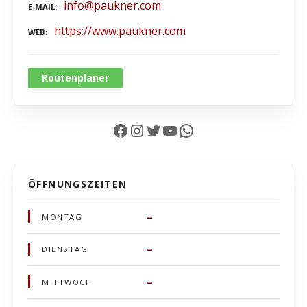
info@paukner.com
E-MAIL
https://www.paukner.com
WEB
Routenplaner
Facebook
Instagram
Twitter
YouTube
WhatsApp
ÖFFNUNGSZEITEN
–
MONTAG
–
DIENSTAG
–
MITTWOCH