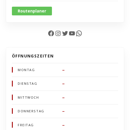
Routenplaner
Facebook
Instagram
Twitter
YouTube
WhatsApp
ÖFFNUNGSZEITEN
–
MONTAG
–
DIENSTAG
–
MITTWOCH
–
DONNERSTAG
–
FREITAG