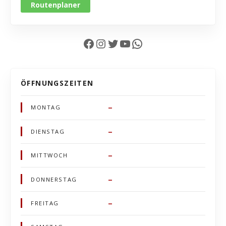
Routenplaner
Facebook
Instagram
Twitter
YouTube
WhatsApp
ÖFFNUNGSZEITEN
–
MONTAG
–
DIENSTAG
–
MITTWOCH
–
DONNERSTAG
–
FREITAG