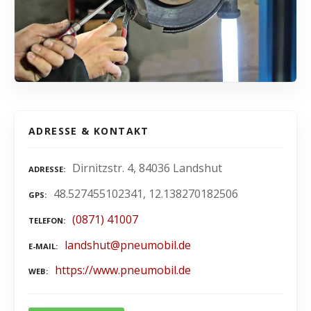
ADRESSE & KONTAKT
Dirnitzstr. 4, 84036 Landshut
ADRESSE
48.527455102341, 12.138270182506
GPS
(0871) 41007
TELEFON
landshut@pneumobil.de
E-MAIL
https://www.pneumobil.de
WEB