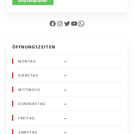
Routenplaner
Facebook
Instagram
Twitter
YouTube
WhatsApp
ÖFFNUNGSZEITEN
–
MONTAG
–
DIENSTAG
–
MITTWOCH
–
DONNERSTAG
–
FREITAG
–
SAMSTAG