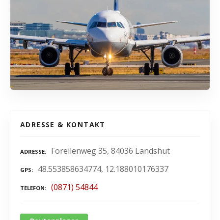
ADRESSE & KONTAKT
Forellenweg 35, 84036 Landshut
ADRESSE
48.553858634774, 12.188010176337
GPS
(0871) 54844
TELEFON