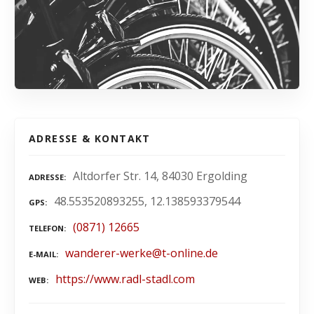
ADRESSE & KONTAKT
Altdorfer Str. 14, 84030 Ergolding
ADRESSE
48.553520893255, 12.138593379544
GPS
(0871) 12665
TELEFON
wanderer-werke@t-online.de
E-MAIL
https://www.radl-stadl.com
WEB