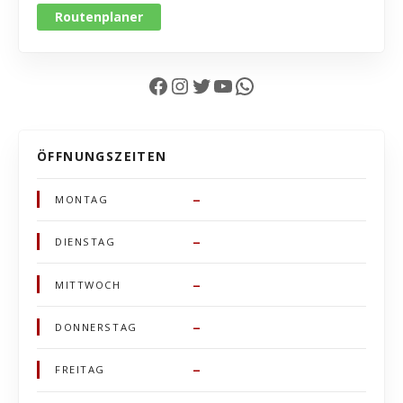
Routenplaner
Facebook
Instagram
Twitter
YouTube
WhatsApp
ÖFFNUNGSZEITEN
–
MONTAG
–
DIENSTAG
–
MITTWOCH
–
DONNERSTAG
–
FREITAG