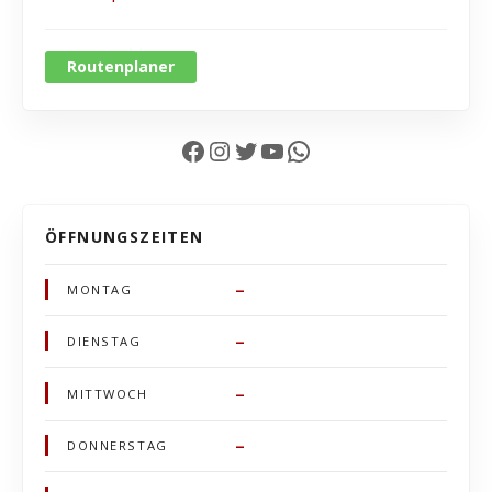
Routenplaner
Facebook
Instagram
Twitter
YouTube
WhatsApp
ÖFFNUNGSZEITEN
–
MONTAG
–
DIENSTAG
–
MITTWOCH
–
DONNERSTAG