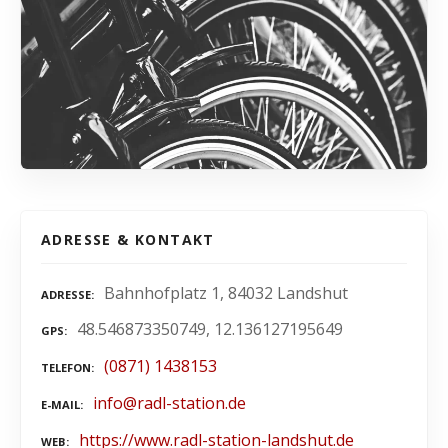
ADRESSE & KONTAKT
Bahnhofplatz 1, 84032 Landshut
ADRESSE
48.546873350749, 12.136127195649
GPS
(0871) 1438153
TELEFON
info@radl-station.de
E-MAIL
https://www.radl-station-landshut.de
WEB