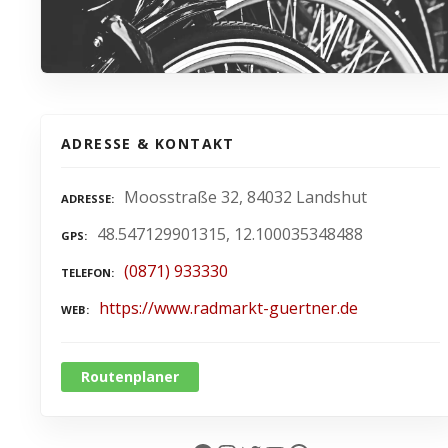
ADRESSE & KONTAKT
Moosstraße 32, 84032 Landshut
ADRESSE
48.547129901315, 12.100035348488
GPS
(0871) 933330
TELEFON
https://www.radmarkt-guertner.de
WEB
Routenplaner