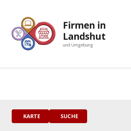
Z
u
m
Firmen in
I
n
Landshut
h
und Umgebung
a
l
t
s
p
r
i
n
g
e
n
KARTE
SUCHE