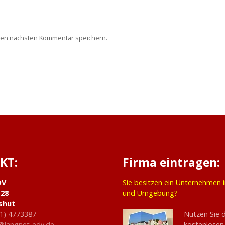
nen nächsten Kommentar speichern.
KT:
Firma eintragen:
DV
Sie besitzen ein Unternehmen 
 28
und Umgebung?
shut
1) 4773387
Nutzen Sie 
@langnet-edv.de
kostenlosen