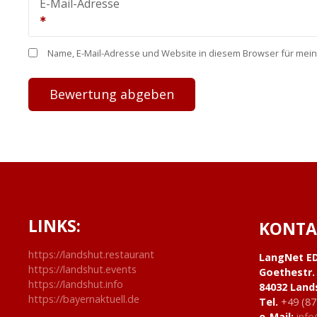
E-Mail-Adresse
Name, E-Mail-Adresse und Website in diesem Browser für mei
LINKS:
KONTA
https://landshut.restaurant
LangNet E
https://landshut.events
Goethestr.
https://landshut.info
84032 Land
https://bayernaktuell.de
Tel.
+49 (87
e-Mail:
info