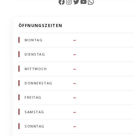
Facebook
Instagram
Twitter
YouTube
WhatsApp
ÖFFNUNGSZEITEN
–
MONTAG
–
DIENSTAG
–
MITTWOCH
–
DONNERSTAG
–
FREITAG
–
SAMSTAG
–
SONNTAG