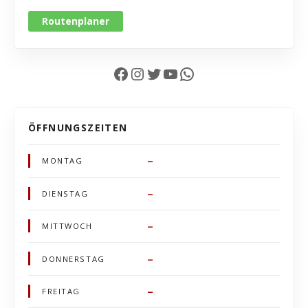
Routenplaner
Facebook
Instagram
Twitter
YouTube
WhatsApp
ÖFFNUNGSZEITEN
–
MONTAG
–
DIENSTAG
–
MITTWOCH
–
DONNERSTAG
–
FREITAG