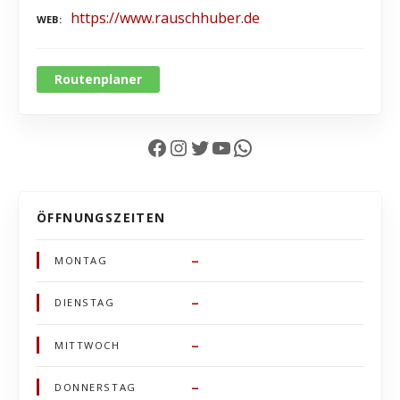
https://www.rauschhuber.de
WEB
Routenplaner
Facebook
Instagram
Twitter
YouTube
WhatsApp
ÖFFNUNGSZEITEN
–
MONTAG
–
DIENSTAG
–
MITTWOCH
–
DONNERSTAG