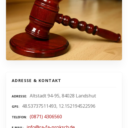
ADRESSE & KONTAKT
Altstadt 94-95, 84028 Landshut
ADRESSE
48.53737511493, 12.152194522596
GPS
(0871) 4306560
TELEFON
info@ra-fa-proksch.de
E-MAIL