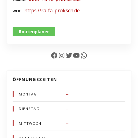
https://ra-fa-proksch.de
WEB
Routenplaner
Facebook
Instagram
Twitter
YouTube
WhatsApp
ÖFFNUNGSZEITEN
–
MONTAG
–
DIENSTAG
–
MITTWOCH
–
DONNERSTAG