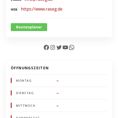
https://www.raseg.de
WEB
Routenplaner
Facebook
Instagram
Twitter
YouTube
WhatsApp
ÖFFNUNGSZEITEN
–
MONTAG
–
DIENSTAG
–
MITTWOCH
–
DONNERSTAG