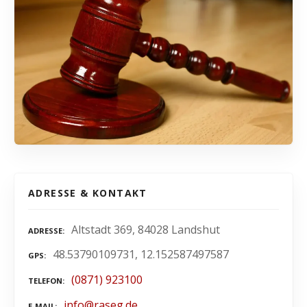
ADRESSE & KONTAKT
Altstadt 369, 84028 Landshut
ADRESSE
48.53790109731, 12.152587497587
GPS
(0871) 923100
TELEFON
info@raseg.de
E-MAIL