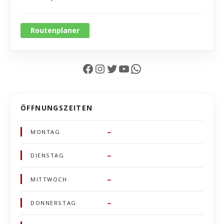
Routenplaner
Facebook
Instagram
Twitter
YouTube
WhatsApp
ÖFFNUNGSZEITEN
–
MONTAG
–
DIENSTAG
–
MITTWOCH
–
DONNERSTAG