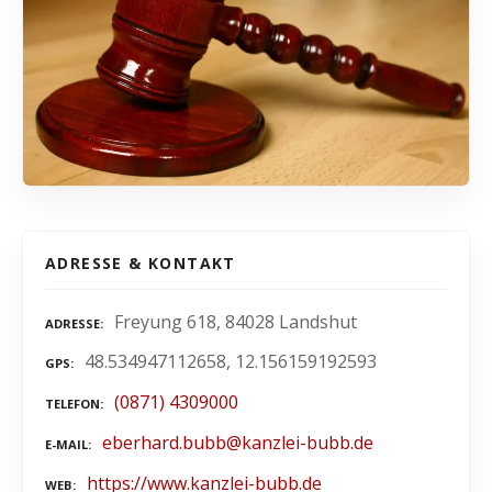
ADRESSE & KONTAKT
Freyung 618, 84028 Landshut
ADRESSE
48.534947112658, 12.156159192593
GPS
(0871) 4309000
TELEFON
eberhard.bubb@kanzlei-bubb.de
E-MAIL
https://www.kanzlei-bubb.de
WEB