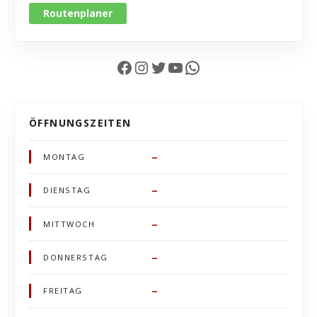
Routenplaner
Facebook
Instagram
Twitter
YouTube
WhatsApp
ÖFFNUNGSZEITEN
–
MONTAG
–
DIENSTAG
–
MITTWOCH
–
DONNERSTAG
–
FREITAG