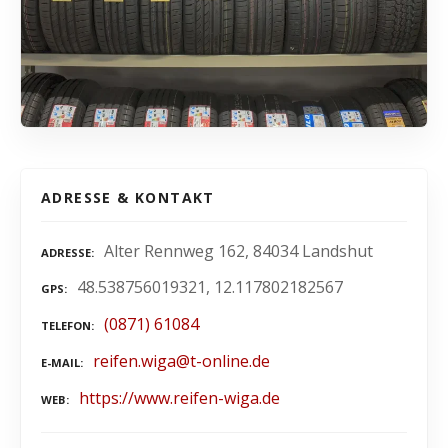
ADRESSE & KONTAKT
Alter Rennweg 162, 84034 Landshut
ADRESSE
48.538756019321, 12.117802182567
GPS
(0871) 61084
TELEFON
reifen.wiga@t-online.de
E-MAIL
https://www.reifen-wiga.de
WEB