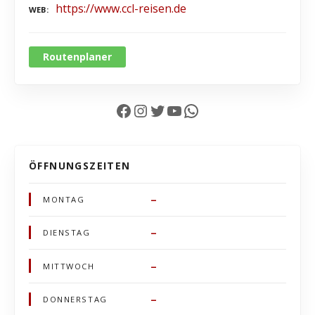
https://www.ccl-reisen.de
WEB
Routenplaner
Facebook
Instagram
Twitter
YouTube
WhatsApp
ÖFFNUNGSZEITEN
–
MONTAG
–
DIENSTAG
–
MITTWOCH
–
DONNERSTAG