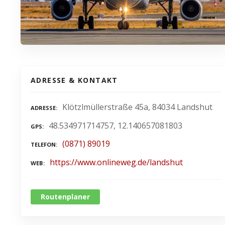
ADRESSE & KONTAKT
Klötzlmüllerstraße 45a, 84034 Landshut
ADRESSE
48.534971714757, 12.140657081803
GPS
(0871) 89019
TELEFON
https://www.onlineweg.de/landshut
WEB
Routenplaner