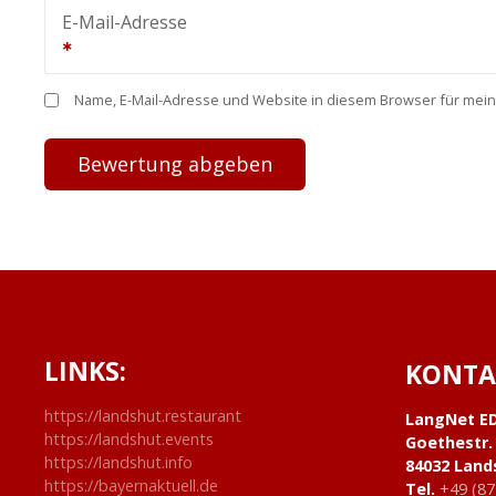
E-Mail-Adresse
Name, E-Mail-Adresse und Website in diesem Browser für mei
LINKS:
KONTA
https://landshut.restaurant
LangNet E
https://landshut.events
Goethestr.
https://landshut.info
84032 Land
https://bayernaktuell.de
Tel.
+49 (87