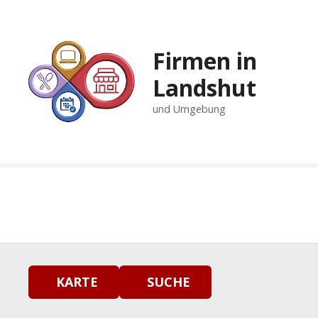
Z
u
m
Firmen in
I
n
Landshut
h
und Umgebung
a
l
t
s
p
r
i
n
g
e
n
KARTE
SUCHE