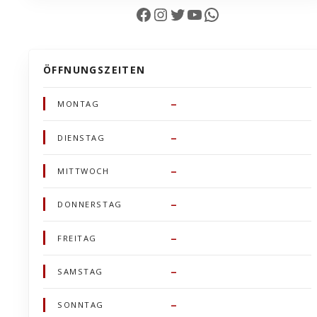
Facebook
Instagram
Twitter
YouTube
WhatsApp
ÖFFNUNGSZEITEN
–
MONTAG
–
DIENSTAG
–
MITTWOCH
–
DONNERSTAG
–
FREITAG
–
SAMSTAG
–
SONNTAG