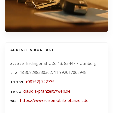
ADRESSE & KONTAKT
Erdinger Straße 13, 85447 Fraunberg
ADRESSE
48.368298330362, 11.992017062945
GPS
(08762) 722736
TELEFON
claudia-pfanzelt@web.de
E-MAIL
https://www.reisemobile-pfanzelt.de
WEB