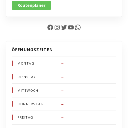
Routenplaner
Facebook
Instagram
Twitter
YouTube
WhatsApp
ÖFFNUNGSZEITEN
–
MONTAG
–
DIENSTAG
–
MITTWOCH
–
DONNERSTAG
–
FREITAG