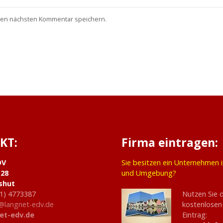
nen nächsten Kommentar speichern.
KT:
Firma eintragen:
DV
Sie besitzen ein Unternehmen 
 28
und Umgebung?
shut
1) 4773387
Nutzen Sie 
@langnet-edv.de
kostenlosen
et-edv.de
Eintrag: