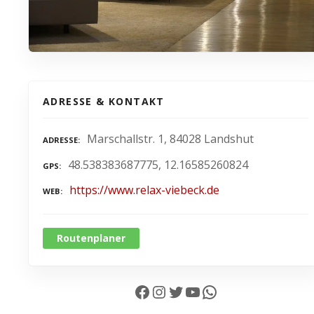
ADRESSE & KONTAKT
Marschallstr. 1, 84028 Landshut
ADRESSE
48.538383687775, 12.16585260824
GPS
https://www.relax-viebeck.de
WEB
Routenplaner
Facebook
Instagram
Twitter
YouTube
WhatsApp