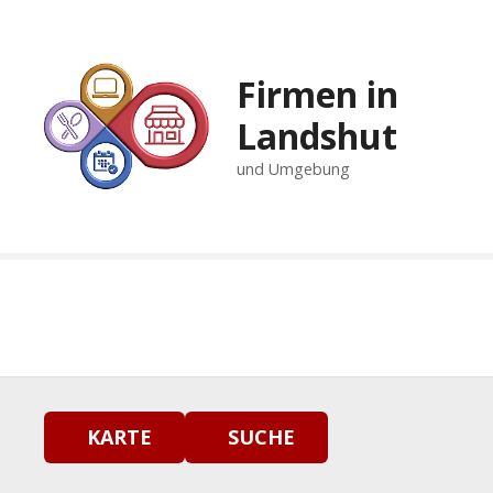
Z
u
m
Firmen in
I
n
Landshut
h
und Umgebung
a
l
t
s
p
r
i
n
g
e
n
KARTE
SUCHE