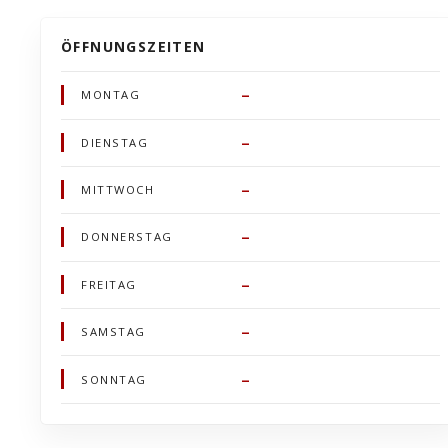
ÖFFNUNGSZEITEN
–
MONTAG
–
DIENSTAG
–
MITTWOCH
–
DONNERSTAG
–
FREITAG
–
SAMSTAG
–
SONNTAG