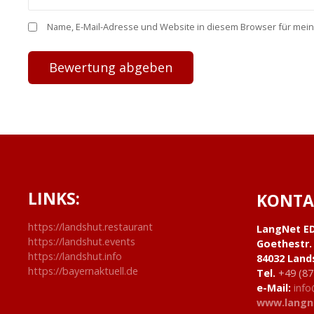
Name, E-Mail-Adresse und Website in diesem Browser für mei
LINKS:
KONTA
https://landshut.restaurant
LangNet E
https://landshut.events
Goethestr.
https://landshut.info
84032 Land
https://bayernaktuell.de
Tel.
+49 (87
e-Mail:
info
www.langn