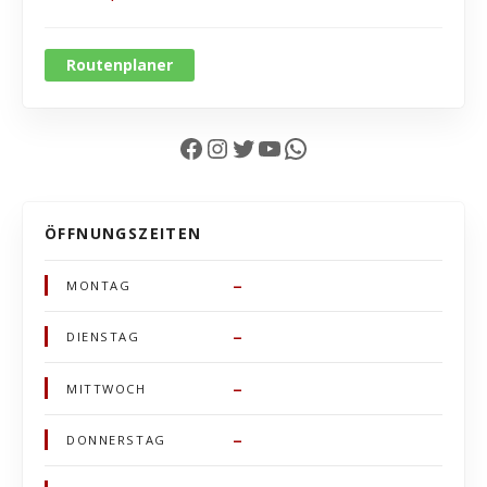
Routenplaner
Facebook
Instagram
Twitter
YouTube
WhatsApp
ÖFFNUNGSZEITEN
–
MONTAG
–
DIENSTAG
–
MITTWOCH
–
DONNERSTAG