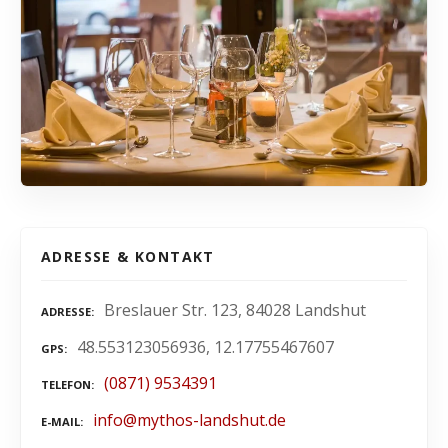
ADRESSE & KONTAKT
Breslauer Str. 123, 84028 Landshut
ADRESSE
48.553123056936, 12.17755467607
GPS
(0871) 9534391
TELEFON
info@mythos-landshut.de
E-MAIL