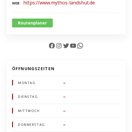
https://www.mythos-landshut.de
WEB
Routenplaner
Facebook
Instagram
Twitter
YouTube
WhatsApp
ÖFFNUNGSZEITEN
–
MONTAG
–
DIENSTAG
–
MITTWOCH
–
DONNERSTAG