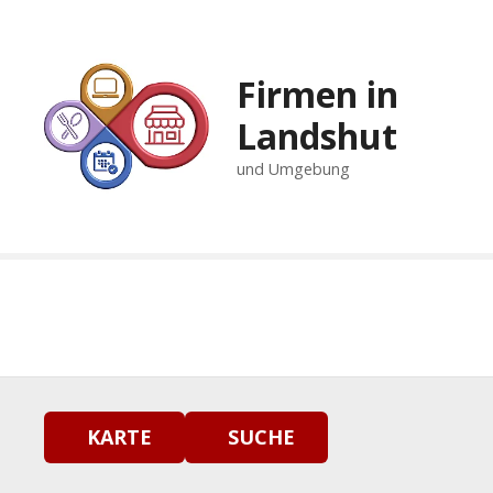
Z
u
m
Firmen in
I
n
Landshut
h
und Umgebung
a
l
t
s
p
r
i
n
g
e
n
KARTE
SUCHE