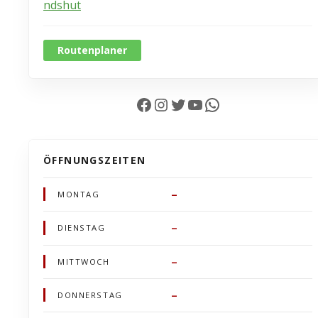
ndshut
Routenplaner
Facebook
Instagram
Twitter
YouTube
WhatsApp
ÖFFNUNGSZEITEN
–
MONTAG
–
DIENSTAG
–
MITTWOCH
–
DONNERSTAG