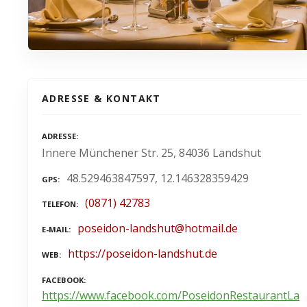
ADRESSE & KONTAKT
ADRESSE
Innere Münchener Str. 25, 84036 Landshut
48.529463847597, 12.146328359429
GPS
(0871) 42783
TELEFON
poseidon-landshut@hotmail.de
E-MAIL
https://poseidon-landshut.de
WEB
FACEBOOK
https://www.facebook.com/PoseidonRestaurantLa