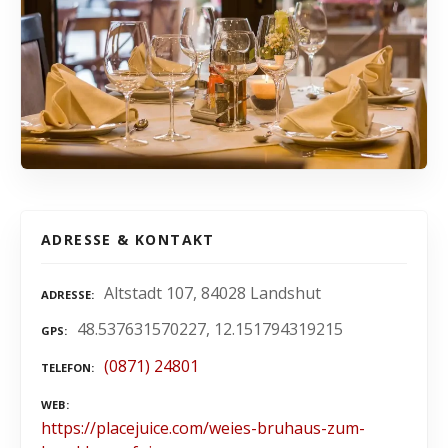
ADRESSE & KONTAKT
Altstadt 107, 84028 Landshut
ADRESSE
48.537631570227, 12.151794319215
GPS
(0871) 24801
TELEFON
WEB
https://placejuice.com/weies-bruhaus-zum-