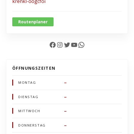
krenkl-oogcfoi
Routenplaner
Facebook
Instagram
Twitter
YouTube
WhatsApp
ÖFFNUNGSZEITEN
–
MONTAG
–
DIENSTAG
–
MITTWOCH
–
DONNERSTAG