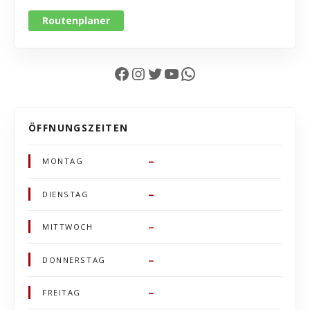
Routenplaner
Facebook
Instagram
Twitter
YouTube
WhatsApp
ÖFFNUNGSZEITEN
–
MONTAG
–
DIENSTAG
–
MITTWOCH
–
DONNERSTAG
–
FREITAG