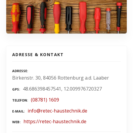
ADRESSE & KONTAKT
ADRESSE
Birkenstr. 30, 84056 Rottenburg a.d. Laaber
48.686398457541, 12.009976720327
GPS
(08781) 1609
TELEFON
info@retec-haustechnik.de
E-MAIL
https://retec-haustechnik.de
WEB