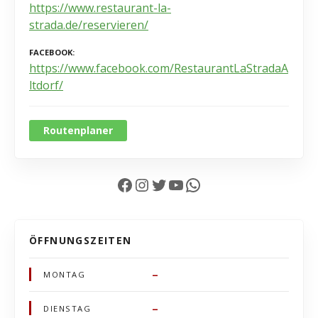
https://www.restaurant-la-
strada.de/reservieren/
FACEBOOK
https://www.facebook.com/RestaurantLaStradaA
ltdorf/
Routenplaner
Facebook
Instagram
Twitter
YouTube
WhatsApp
ÖFFNUNGSZEITEN
–
MONTAG
–
DIENSTAG