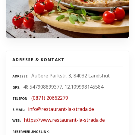
ADRESSE & KONTAKT
Äußere Parkstr. 3, 84032 Landshut
ADRESSE
48.547908899377, 12.109998145584
GPS
(0871) 20662279
TELEFON
info@restaurant-la-strada.de
E-MAIL
https://www.restaurant-la-strada.de
WEB
RESERVIERUNGSLINK