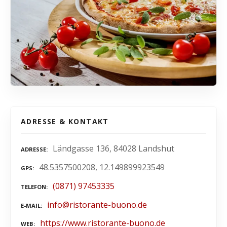
ADRESSE & KONTAKT
Ländgasse 136, 84028 Landshut
ADRESSE
48.5357500208, 12.149899923549
GPS
(0871) 97453335
TELEFON
info@ristorante-buono.de
E-MAIL
https://www.ristorante-buono.de
WEB