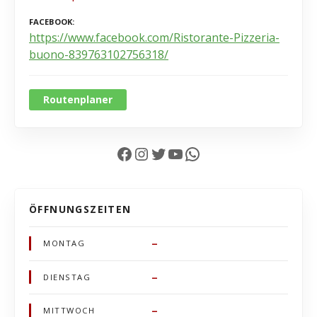
FACEBOOK
https://www.facebook.com/Ristorante-Pizzeria-
buono-839763102756318/
Routenplaner
Facebook
Instagram
Twitter
YouTube
WhatsApp
ÖFFNUNGSZEITEN
–
MONTAG
–
DIENSTAG
–
MITTWOCH