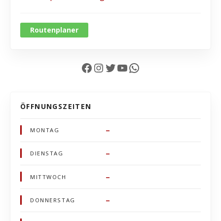
Routenplaner
Facebook
Instagram
Twitter
YouTube
WhatsApp
ÖFFNUNGSZEITEN
–
MONTAG
–
DIENSTAG
–
MITTWOCH
–
DONNERSTAG