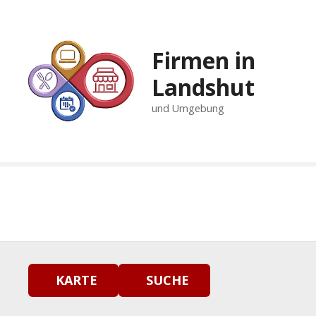
Z
u
m
Firmen in
I
n
Landshut
h
und Umgebung
a
l
t
s
p
r
i
n
g
e
n
KARTE
SUCHE