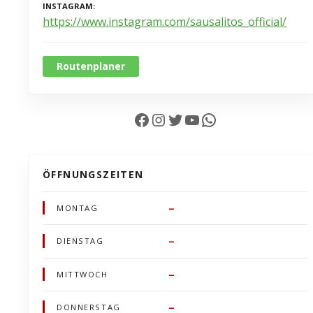
INSTAGRAM
https://www.instagram.com/sausalitos_official/
Routenplaner
Facebook
Instagram
Twitter
YouTube
WhatsApp
ÖFFNUNGSZEITEN
–
MONTAG
–
DIENSTAG
–
MITTWOCH
–
DONNERSTAG