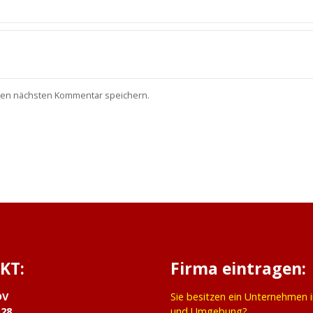
nen nächsten Kommentar speichern.
KT:
Firma eintragen:
DV
Sie besitzen ein Unternehmen 
 28
und Umgebung?