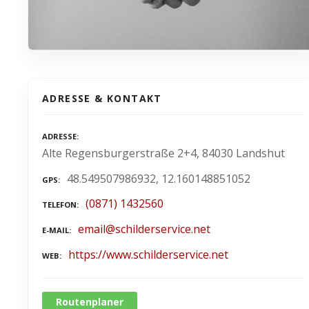
ADRESSE & KONTAKT
ADRESSE
Alte Regensburgerstraße 2+4, 84030 Landshut
48.549507986932, 12.160148851052
GPS
(0871) 1432560
TELEFON
email@schilderservice.net
E-MAIL
https://www.schilderservice.net
WEB
Routenplaner