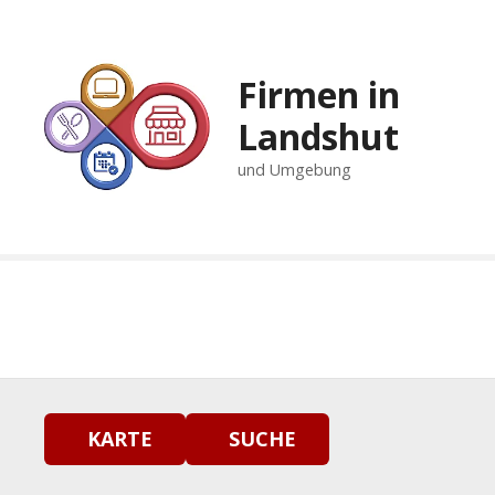
Z
u
m
Firmen in
I
n
Landshut
h
und Umgebung
a
l
t
s
p
r
i
n
g
e
n
KARTE
SUCHE