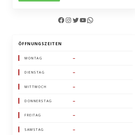
Facebook
Instagram
Twitter
YouTube
WhatsApp
ÖFFNUNGSZEITEN
–
MONTAG
–
DIENSTAG
–
MITTWOCH
–
DONNERSTAG
–
FREITAG
–
SAMSTAG