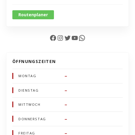
Routenplaner
Facebook
Instagram
Twitter
YouTube
WhatsApp
ÖFFNUNGSZEITEN
–
MONTAG
–
DIENSTAG
–
MITTWOCH
–
DONNERSTAG
–
FREITAG