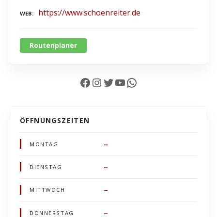
https://www.schoenreiter.de
WEB
Routenplaner
Facebook
Instagram
Twitter
YouTube
WhatsApp
ÖFFNUNGSZEITEN
–
MONTAG
–
DIENSTAG
–
MITTWOCH
–
DONNERSTAG