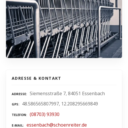
ADRESSE & KONTAKT
Siemensstraße 7, 84051 Essenbach
ADRESSE
48.586565807997, 12.208295669849
GPS
(08703) 93930
TELEFON
essenbach@schoenreiter.de
E-MAIL